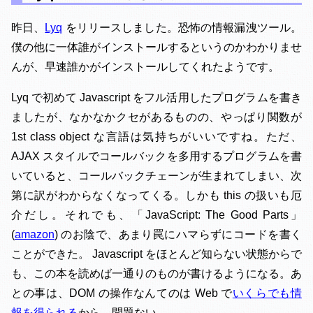
昨日、
Lyq
をリリースしました。恐怖の情報漏洩ツール。
僕の他に一体誰がインストールするというのかわかりませ
んが、早速誰かがインストールしてくれたようです。
Lyq で初めて Javascript をフル活用したプログラムを書き
ましたが、なかなかクセがあるものの、やっぱり関数が
1st class object な言語は気持ちがいいですね。ただ、
AJAX スタイルでコールバックを多用するプログラムを書
いていると、コールバックチェーンが生まれてしまい、次
第に訳がわからなくなってくる。しかも this の扱いも厄
介だし。それでも、「JavaScript: The Good Parts」
(
amazon
) のお陰で、あまり罠にハマらずにコードを書く
ことができた。 Javascript をほとんど知らない状態からで
も、この本を読めば一通りのものが書けるようになる。あ
との事は、DOM の操作なんてのは Web で
いくらでも情
報を得られる
から、問題ない。