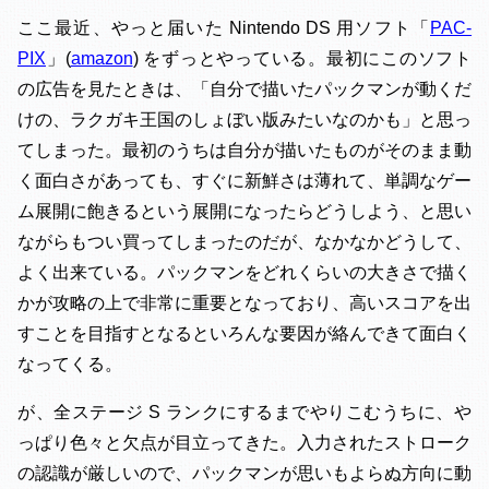
ここ最近、やっと届いた Nintendo DS 用ソフト「
PAC-
PIX
」(
amazon
) をずっとやっている。最初にこのソフト
の広告を見たときは、「自分で描いたパックマンが動くだ
けの、ラクガキ王国のしょぼい版みたいなのかも」と思っ
てしまった。最初のうちは自分が描いたものがそのまま動
く面白さがあっても、すぐに新鮮さは薄れて、単調なゲー
ム展開に飽きるという展開になったらどうしよう、と思い
ながらもつい買ってしまったのだが、なかなかどうして、
よく出来ている。パックマンをどれくらいの大きさで描く
かが攻略の上で非常に重要となっており、高いスコアを出
すことを目指すとなるといろんな要因が絡んできて面白く
なってくる。
が、全ステージ S ランクにするまでやりこむうちに、や
っぱり色々と欠点が目立ってきた。入力されたストローク
の認識が厳しいので、パックマンが思いもよらぬ方向に動