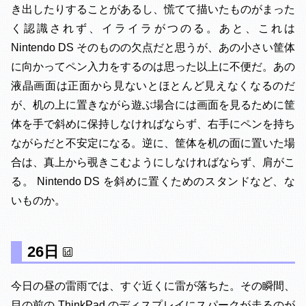
き出したりすることがあるし、慌てて描いたものがまった
く認識されず、イライラがつのる。あと、これは
Nintendo DS そのものの欠点だと思うが、あの小さい筐体
に向かってペン入力をするのは思った以上に不便だ。あの
液晶画面は正面から見ないとほとんど見えなくなるのだ
が、机の上に置きながら遊ぶ場合には画面を見るために筐
体を手で斜めに保持しなければならず、右手にペンを持ち
ながらだと不安定になる。逆に、筐体を机の面に置いた場
合は、真上から覗きこむようにしなければならず、肩がこ
る。 Nintendo DS を斜めに置くためのスタンドなど、な
いものか。
26日
今日の昼の雷雨では、すぐ近くに雷が落ちた。その瞬間、
目の前の ThinkPad のディスプレイにスパークが走るのが