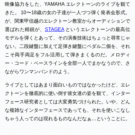
映像協力をした、YAMAHA エレクトーンのライブを観て
きた。 10〜18歳の女の子達が一人づつ弾く発表会形式。
が、関東甲信越のエレクトーン教室からオーディションで
選ばれた精鋭が、
STAGEA
というエレクトーンの最高位
モデルを弾くとあって、その演奏技術はちょっと尋常じゃ
ない。二段鍵盤に加えて足弾き鍵盤にペダル二個を、それ
こそ両手両足をフル活用して弾きまくるのだ。メロディ
ー・コード・ベースラインを全部一人でまかなうので、さ
ながらワンマンバンドのよう。
ライブとしてはあまり面白いものではなかったけど、エレ
クトーンを徹底的に使い倒す彼女達の姿を観て、インター
フェース研究者としては大変勇気づけられた。いや、どん
な複雑なインターフェースであっても、それを使いこなし
ちゃう人ってのは現れるものなんだなぁ…ということに。