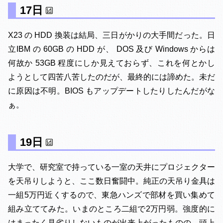
17日
X23 の HDD 換装は結局、三日がかりの大手間だった。日
立IBM の 60GB の HDD が、 DOS 及び Windows からは
何故か 53GB 程度にしか見えておらず、これを何とかし
ようとして四苦八苦したのだが、最終的には諦めた。未だ
に原因は不明。BIOS もアップデートしたりしたんだがな
ぁ。
19日
大学で、研究室で持っている一室の天井にプロジェクター
を天吊りしようと、ここ数日奮闘中。純正の天吊り金具は
一組5万円近くするので、東急ハンズで部材を買い集めて
組み立ててみた。いまのところ二組で2万円弱。強度的に
はまったく見劣りしないものが出来上がったものの、頭上