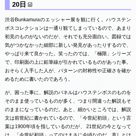
20日
渋谷Bunkamuraのエッシャー展を観に行く。ハウステン
ボスコレクションは一通り観てしまっているので、あまり
初見のものがないのだが、それでも充分面白い。図録では
気がつかなかった細部に新しい発見があったりするので、
やっぱり来て良かった。笑ったのでは、「極限」シリーズ
で、印刷面の上に鉛筆線が引かれているものがあった事。
おそらく入手した人が、パターンの対称性や正確さを確か
めるために書いたのであろう。
が、困った事に、解説のパネルはハウステンボスのものを
そのまま使っているものが多く、つまり間違った解説もそ
のままになっているのだ。あと、細かいところでは、解説
文は前世紀に書かれているので、「今世紀初頭」という言
葉は1900年頃を指しているのだが、 21世紀の今となって
は、「今世紀初頭」ってのはまさに今頃なのだ。直しとけ