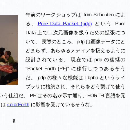
午前のワークショップは Tom Schouten によ
る、
Pure Data Packet (pdp)
という Pure
Data 上で二次元画像を扱うための拡張につ
いて。 実際のところ、pdp は画像データにと
どまらず、あらゆるメディアを扱えるように
設計されている。 現在では pdp の後継の
"Packet Forth (PF)" に移行しつつあるそう
だ。 pdp の様々な機能は libpbp というライ
ブラリに格納され、それらをどう繋げて使う
h という仕組だ。 PF はその名が示す通り、FORTH 言語を元
アは
colorForth
に影響を受けているそうな。
§