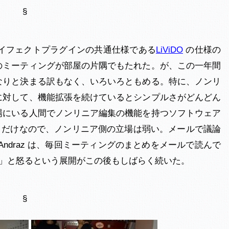
§
デオイフェクトプラグインの共通仕様である
LiViDO
の仕様の
のミーティングが部屋の片隅でもたれた。が、この一年間
なりと決まる訳もなく、いろいろともめる。特に、ノンリ
に対して、機能拡張を続けているとシンプルさがどんどん
場にいる人間でノンリニア編集の機能を持つソフトウェア
man だけなので、ノンリニア側の立場は弱い。メールで議論
ndraz は、毎回ミーティングのまとめをメールで読んで
!」と怒るという展開がこの後もしばらく続いた。
§