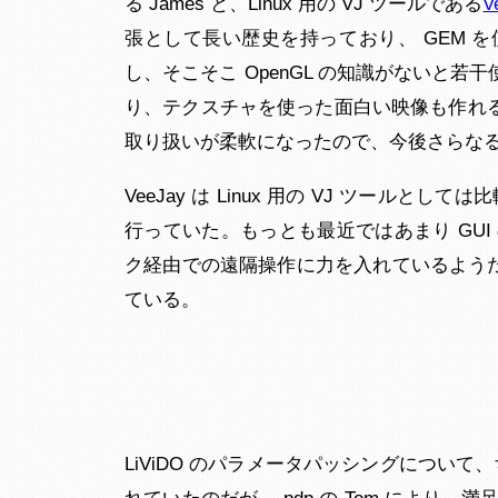
る James と、Linux 用の VJ ツールである
V
張として長い歴史を持っており、 GEM 
し、そこそこ OpenGL の知識がないと若
り、テクスチャを使った面白い映像も作れるよう
取り扱いが柔軟になったので、今後さらな
VeeJay は Linux 用の VJ ツール
行っていた。もっとも最近ではあまり GU
ク経由での遠隔操作に力を入れているようだ。また、
ている。
LiViDO のパラメータパッシングについて