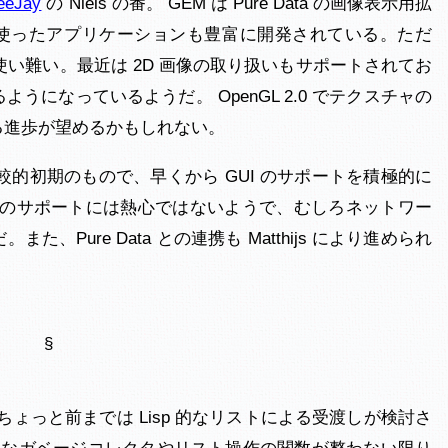
eeJay
の Niels の番。 GEM は Pure Data の画像表示用拡
を使ったアプリケーションも豊富に開発されている。ただ
干使い難い。最近は 2D 画像の取り扱いもサポートされてお
になっているようだ。 OpenGL 2.0 でテクスチャの
る進歩が望めるかもしれない。
としては比較的初期のもので、早くから GUI のサポートを積極的に
I のサポートには熱心ではないようで、むしろネットワー
Pure Data との連携も Matthijs により進められ
§
、ちょっと前までは Lisp 的なリストによる受渡しが検討さ