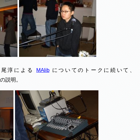
、飯尾淳による
MAlib
についてのトークに続いて、
の説明。