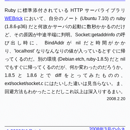
Ruby に標準添付されている HTTP サーバライブラリ
WEBrick
において、自分のノート (Ubuntu 7.10) の ruby
(1.8.6-p36) だと何故かサーバの起動に数秒かかるのだけ
ど、その原因が中途半端に判明。Socket::getaddrinfo の呼
び出し時に、 BindAddr が nil だと時間がかか
り、’localhost’ なりなんなりの値が入っているとすぐに帰
ってくるのだ。別の環境 (Debian etch, ruby-1.8.5) だと nil
でもすぐに帰ってくるのだが、何か変わったのだろうか。
1.8.5 と 1.8.6 とで diff をとってみたものの、
ext/socket/socket.c にはたいした違いは見当らない。ま、
回避方法もわかったことだしこれ以上は深入りするまい。
2008.2.20
2008年3月の小ネ