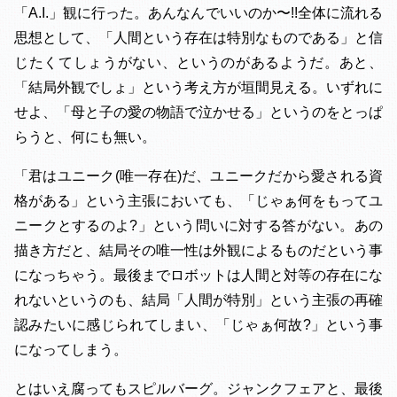
「A.I.」観に行った。あんなんでいいのか〜!!全体に流れる
思想として、「人間という存在は特別なものである」と信
じたくてしょうがない、というのがあるようだ。あと、
「結局外観でしょ」という考え方が垣間見える。いずれに
せよ、「母と子の愛の物語で泣かせる」というのをとっぱ
らうと、何にも無い。
「君はユニーク(唯一存在)だ、ユニークだから愛される資
格がある」という主張においても、「じゃぁ何をもってユ
ニークとするのよ?」という問いに対する答がない。あの
描き方だと、結局その唯一性は外観によるものだという事
になっちゃう。最後までロボットは人間と対等の存在にな
れないというのも、結局「人間が特別」という主張の再確
認みたいに感じられてしまい、「じゃぁ何故?」という事
になってしまう。
とはいえ腐ってもスピルバーグ。ジャンクフェアと、最後