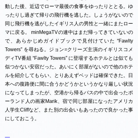
動した後、近辺でローマ最後の食事をゆったりととる。ゆ
ったりし過ぎて帰りの飛行機を逃した。しょうがないので
同じ飛行機を逃がしたイギリス人の男性と一緒にまたロー
マに戻る。 minMegaTVの連中はまだ帰ってきていないの
で、あらかじめガイドブックで見付けていた “Fawlty
Towers” を尋ねる。ジョン=クリーズ主演のイギリスコメ
ディTV番組 “Fawlty Towers” に登場するホテルとは似ても
似つかない安宿だった。あいにく部屋がないので他のホテ
ルを紹介してもらい、とりあえずベッドは確保できた。日
本への復路便に間に合うかどうかというかなり厳しい状況
になってしまったが、空港から帰るバスの中で出会ったポ
ーランド人の画家Marik、宿で同じ部屋になったアメリカ
人学生Cliffなど、また別の出会いもあったので良かった事
にしておこう。