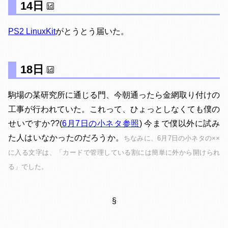
14日
PS2 LinuxKit
がとうとう届いた。
18日
駒場の某研究所に通じる門、今朝通ったら金網取り付けの
工事が行われていた。これって、ひょっとしなくても僕の
せいですか??(
6月7日の小ネタ参照
) 今まで僕以外に試み
た人はいなかったのだろうか。
ちなみに、6月7日の小ネタの××
に入る文字は、「カードで管理している割には簡単に外から開けられ
る」でした。
§