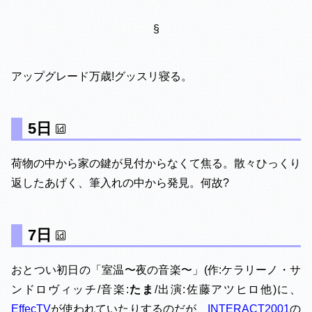
§
アップグレード万歳!グッスリ寝る。
5日
荷物の中から家の鍵が見付からなくて焦る。散々ひっくり
返したあげく、筆入れの中から発見。何故?
7日
おとつい初日の「室温〜夜の音楽〜」(作:ケラリーノ・サ
ンドロヴィッチ/音楽:
たま
/出演:佐藤アツヒロ他)に、
EffecTV
が使われていたりするのだが、
INTERACT2001
の