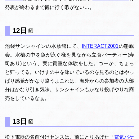
発表が終わるまで観に行く暇がない…。
12日
池袋サンシャインの水族館にて、
INTERACT2001
の懇親
会。水槽の中を魚が泳ぐ様を見ながら立食パーティー(寿
司あり)という、実に貴重な体験をした。つーか、ちょっ
と狂ってる。いけすの中を泳いでいるのを見るのとはやっ
ぱり感覚がかなり違うよこれは。海外からの参加者の大部
分はかなり引き気味。サンシャインもかなり投げやりな商
売をしているなぁ。
13日
松下電器の名前付けセンスは、前にとりあげた「
電気バケ