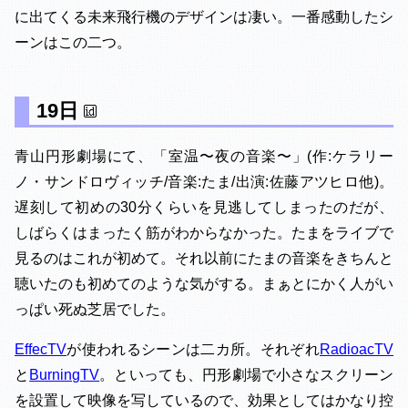
に出てくる未来飛行機のデザインは凄い。一番感動したシ
ーンはこの二つ。
19日
青山円形劇場にて、「室温〜夜の音楽〜」(作:ケラリー
ノ・サンドロヴィッチ/音楽:たま/出演:佐藤アツヒロ他)。
遅刻して初めの30分くらいを見逃してしまったのだが、
しばらくはまったく筋がわからなかった。たまをライブで
見るのはこれが初めて。それ以前にたまの音楽をきちんと
聴いたのも初めてのような気がする。まぁとにかく人がい
っぱい死ぬ芝居でした。
EffecTV
が使われるシーンは二カ所。それぞれ
RadioacTV
と
BurningTV
。といっても、円形劇場で小さなスクリーン
を設置して映像を写しているので、効果としてはかなり控