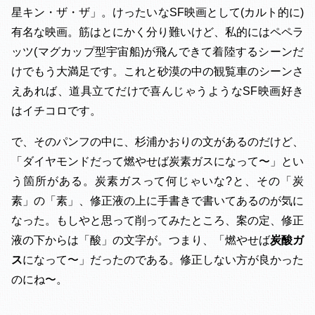
星キン・ザ・ザ」。けったいなSF映画として(カルト的に)
有名な映画。筋はとにかく分り難いけど、私的にはペペラ
ッツ(マグカップ型宇宙船)が飛んできて着陸するシーンだ
けでもう大満足です。これと砂漠の中の観覧車のシーンさ
えあれば、道具立てだけで喜んじゃうようなSF映画好き
はイチコロです。
で、そのパンフの中に、杉浦かおりの文があるのだけど、
「ダイヤモンドだって燃やせば炭素ガスになって〜」とい
う箇所がある。炭素ガスって何じゃいな?と、その「炭
素」の「素」、修正液の上に手書きで書いてあるのが気に
なった。もしやと思って削ってみたところ、案の定、修正
液の下からは「酸」の文字が。つまり、「燃やせば
炭酸ガ
ス
になって〜」だったのである。修正しない方が良かった
のにね〜。