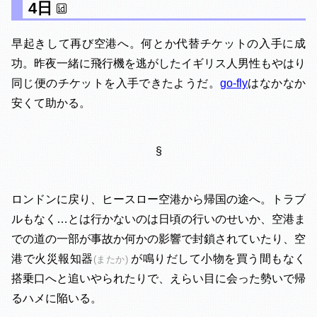
4日
早起きして再び空港へ。何とか代替チケットの入手に成
功。昨夜一緒に飛行機を逃がしたイギリス人男性もやはり
同じ便のチケットを入手できたようだ。
go-fly
はなかなか
安くて助かる。
§
ロンドンに戻り、ヒースロー空港から帰国の途へ。トラブ
ルもなく…とは行かないのは日頃の行いのせいか、空港ま
での道の一部が事故か何かの影響で封鎖されていたり、空
港で火災報知器
が鳴りだして小物を買う間もなく
(またか)
搭乗口へと追いやられたりで、えらい目に会った勢いで帰
るハメに陥いる。