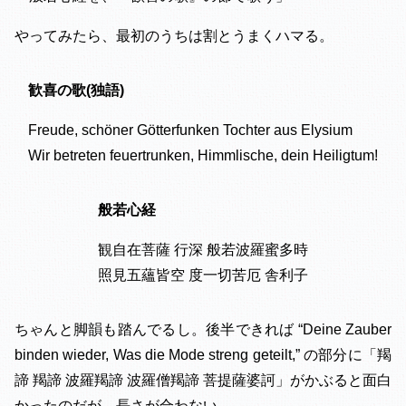
やってみたら、最初のうちは割とうまくハマる。
歓喜の歌(独語)
Freude, schöner Götterfunken Tochter aus Elysium
Wir betreten feuertrunken, Himmlische, dein Heiligtum!
般若心経
観自在菩薩 行深 般若波羅蜜多時
照見五蘊皆空 度一切苦厄 舎利子
ちゃんと脚韻も踏んでるし。後半できれば “Deine Zauber
binden wieder, Was die Mode streng geteilt,” の部分に「羯
諦 羯諦 波羅羯諦 波羅僧羯諦 菩提薩婆訶」がかぶると面白
かったのだが、長さが合わない。