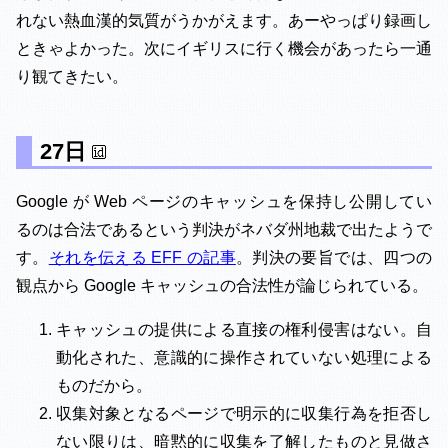
れない熱血漢的気質がうかがえます。あーやっぱり録画し
ときゃよかった。次にイギリスに行く機会があったら一通
り観てきたい。
27日
Google が Web ページのキャッシュを保持し公開してい
るのは合法であるという判決がネバダ州地裁で出たようで
す。
それを伝える EFF の記事
。判決の要旨では、四つの
観点から Google キャッシュの合法性が論じられている。
キャッシュの提供による直接の権利侵害はない。自
動化された、意識的に操作されていない処理による
ものだから。
収集対象となるページで明示的に収集行為を拒否し
ない限りは、暗黙的に収集を了解したものと見做さ