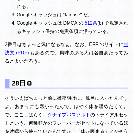
れる。
Google キャッシュは "fair use" だ。
Google キャッシュは DMCA の
512条
(b) で規定され
るキャッシュ保持の免責条項に沿っている。
2番目はちょっと気になるなぁ。なお、EFF のサイトに
判
決文 (PDF)
もあるので、興味のある人は各自あたってみ
るとよいだろう。
28日
そういえばちょっと前に徹夜明けに、風呂に入ったんです
よ。あまりにも寒かったんで、はやく体を暖めたくて。
で、ここしばらく、
クナイプバスソルト
のトライアルセッ
トという、何種類かのフレーバーがセットになっている奴
を片端から使っていたんですが、「体が暖まる」とかそう