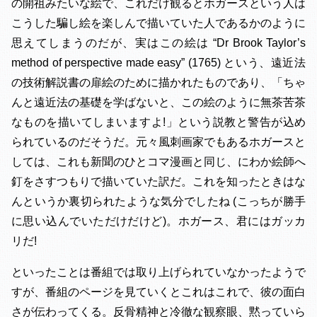
の開祖みたいな絵で、これだけ観るとホガースという人は
こうした騙し絵を楽しんで描いていた人であるかのように
思えてしまうのだが、実はこの絵は “Dr Brook Taylor’s
method of perspective made easy” (1765) という、遠近法
の技術解説書の扉絵のために描かれたものであり、「ちゃ
んと遠近法の基礎を学ばないと、この絵のように無茶苦茶
なものを描いてしまいますよ!」という説教と警告が込め
られているのだそうだ。元々風刺画家でもあるホガースと
しては、これも新聞のひとコマ漫画と同じ、にわか絵師へ
釘をさすつもりで描いていた訳だ。これを知ったときはな
んというか裏切られたような気分でしたね (こっちが勝手
に思い込んでいただけだけど)。ホガース、君にはガッカ
リだ!
といったことは番組では取り上げられていなかったようで
すが、番組のページを見ていくとこれはこれで、彼の面白
さが伝わってくる。反骨精神と冷徹な観察眼、黙っていら