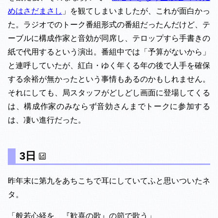
めはさだまさし
」を観てしまいましたが、これが面白かっ
た。ラジオでのトーク番組形式の番組だったんだけど、テ
ーブルに構成作家と音効が同席し、テロップすら手書きの
紙で代用するという演出。番組中では「予算がないから」
と連呼していたが、紅白・ゆく年くる年の後で人手を確保
する余裕が無かったという事情もあるのかもしれません。
それにしても、局スタッフがどしどし画面に登場してくる
は、構成作家のみならず音効さんまでトークに参加する
は、凄い進行だった。
3日
昨年末に第九をあちこちで耳にしていてふと思いついたネ
タ。
「般若心経を、『歓喜の歌』の節で歌う」