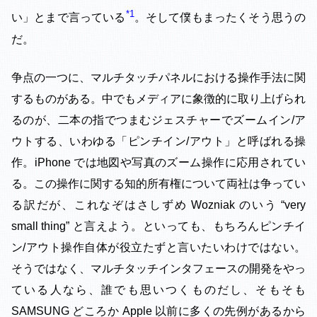
1
い」とまで言っている
。そして僕もまったくそう思うの
だ。
争点の一つに、マルチタッチパネルにおける操作手法に関
するものがある。中でもメディアに象徴的に取り上げられ
るのが、二本の指でつまむジェスチャーでズームイン/ア
ウトする、いわゆる「ピンチイン/アウト」と呼ばれる操
作。iPhone では地図や写真のズーム操作に応用されてい
る。この操作に関する知的所有権について両社は争ってい
る訳だが、これなぞはさしずめ Wozniak のいう “very
small thing” と言えよう。といっても、もちろんピンチイ
ン/アウト操作自体が役立たずと言いたいわけではない。
そうではなく、マルチタッチインタフェースの開発をやっ
ている人なら、誰でも思いつくものだし、そもそも
SAMSUNG どころか Apple 以前に多くの先例があるから