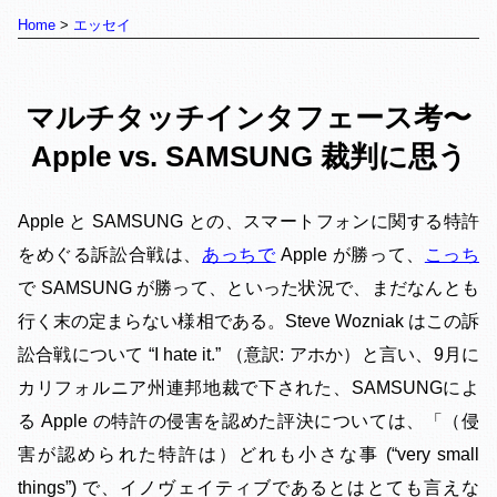
Home
エッセイ
マルチタッチインタフェース考〜
Apple vs. SAMSUNG 裁判に思う
Apple と SAMSUNG との、スマートフォンに関する特許
をめぐる訴訟合戦は、
あっちで
Apple が勝って、
こっち
で SAMSUNG が勝って、といった状況で、まだなんとも
行く末の定まらない様相である。Steve Wozniak はこの訴
訟合戦について “I hate it.” （意訳: アホか）と言い、9月に
カリフォルニア州連邦地裁で下された、SAMSUNGによ
る Apple の特許の侵害を認めた評決については、「（侵
害が認められた特許は）どれも小さな事 (“very small
things”) で、イノヴェイティブであるとはとても言えな