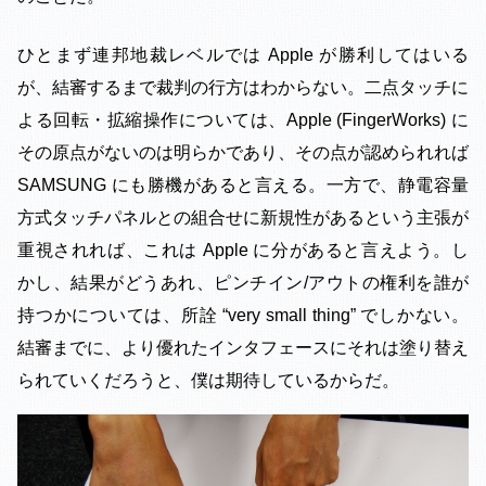
ひとまず連邦地裁レベルでは Apple が勝利してはいる
が、結審するまで裁判の行方はわからない。二点タッチに
よる回転・拡縮操作については、Apple (FingerWorks) に
その原点がないのは明らかであり、その点が認められれば
SAMSUNG にも勝機があると言える。一方で、静電容量
方式タッチパネルとの組合せに新規性があるという主張が
重視されれば、これは Apple に分があると言えよう。し
かし、結果がどうあれ、ピンチイン/アウトの権利を誰が
持つかについては、所詮 “very small thing” でしかない。
結審までに、より優れたインタフェースにそれは塗り替え
られていくだろうと、僕は期待しているからだ。