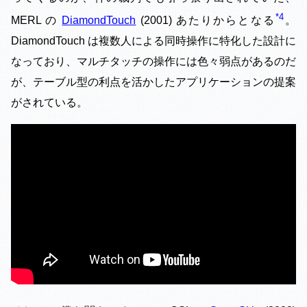
4
MERL の
DiamondTouch
(2001) あたりからとなる
。
DiamondTouch は複数人による同時操作に特化した設計に
なっており、マルチタッチの操作には色々弱点があるのだ
が、テーブル型の利点を活かしたアプリケーションの提案
がされている。