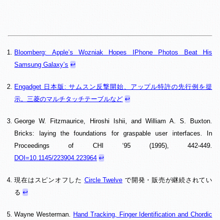
Bloomberg: Apple’s Wozniak Hopes IPhone Photos Beat His
Samsung Galaxy’s
↩︎
Engadget 日本版: サムスン反撃開始、アップル特許の先行例を提
示。三菱のマルチタッチテーブルなど
↩︎
George W. Fitzmaurice, Hiroshi Ishii, and William A. S. Buxton.
Bricks: laying the foundations for graspable user interfaces. In
Proceedings of CHI ‘95 (1995), 442-449.
DOI=10.1145/223904.223964
↩︎
現在はスピンオフした
Circle Twelve
で開発・販売が継続されてい
る
↩︎
Wayne Westerman.
Hand Tracking, Finger Identification and Chordic