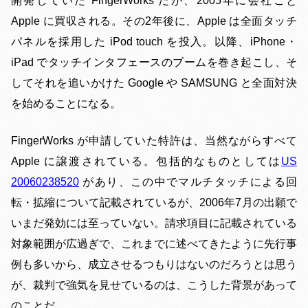
開発していた FingerWorks だが、2005年に会社ごと
Apple に買収される。その2年後に、Apple は全面タッチ
パネルを採用した iPod touch を投入。以降、iPhone・
iPad でタッチインタフェースのブームを巻き起こし、そ
してそれを追いかけた Google や SAMSUNG と全面対決
を始めることになる。
FingerWorks が申請していた特許は、当然ながらすべて
Apple に譲渡されている。包括的なものとしては
US
20060238520
があり、この中でマルチタッチによる回
転・拡縮について記載されているが、2006年7月の出願で
いまだ発効には至っていない。請求項目に記載されている
対象範囲が広過ぎで、これまでに述べてきたように先行事
例も多いから、成立させるつもりはないのだろうとは思う
が、裁判で強気を見せているのは、こうした背景があって
のことだ。