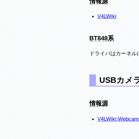
情報源
V4LWiki
BT848系
ドライバはカーネルに
USBカメ
情報源
V4LWiki:Webcam